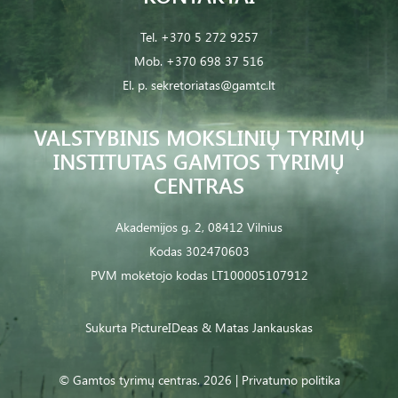
Tel.
+370 5 272 9257
Mob.
+370 698 37 516
El. p.
sekretoriatas@gamtc.lt
VALSTYBINIS MOKSLINIŲ TYRIMŲ
INSTITUTAS GAMTOS TYRIMŲ
CENTRAS
Akademijos g. 2, 08412 Vilnius
Kodas 302470603
PVM mokėtojo kodas LT100005107912
Sukurta
PictureIDeas
& Matas Jankauskas
© Gamtos tyrimų centras. 2026 |
Privatumo politika