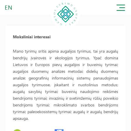
EN
Moksliniai interesai
Mano tyrimų sritis apima augalijos tyrimus, tai yra augalų
bendrijų įvairovės ir ekologijos tyrimus. Ypač domina
Lietuvos ir Europos pievų augalijos ir buveinių tyrimai;
augalijos duomenų analizės metodai; didelių duomenų
analizė; geografinių informacinių sistemų panaudojimas
augalijos tyrimuose, įskaitant ir nuotolinius metodus;
augalų savybių tyrimai; buveinių naudojimo reikšmės
bendrijoms tyrimai; invazinių ir svetimžemių rūšių poveikio
bendrijoms tyrimai; mikroklimato svarbos bendrijoms
tyrimai; paleoekosistemų tyrimai; augalų ir augalų bendrijų
apsauga.