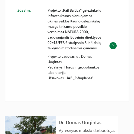
2023 m.
Projekto „Rail Baltica“ geležinkelių
infrastruktūros planuojamos
ūkinės veiklos Kauno geležinkelių
mazge tinkamo poveikio
vertinimas NATURA 2000,
vadovaujantis Buveinių direktyvos
92/43/EEB 6 straipsnio 3 ir 4 dalių
taikymo metodinėmis gairėmis
Projekto vadovas: dr. Domas
Uogintas
Padalinys: Floros ir geobotanikos
laboratorija
Užsakovas: UAB „Infraplanas“
Dr. Domas Uogintas
Vyresnysis mokslo darbuotojas