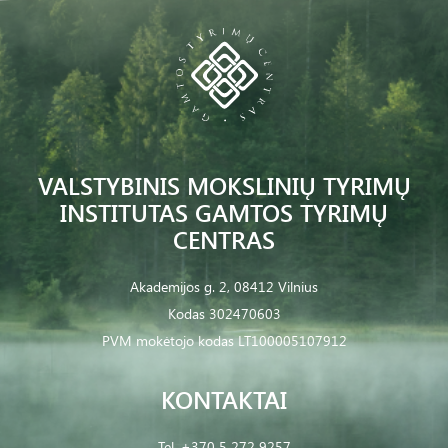
VALSTYBINIS MOKSLINIŲ TYRIMŲ
INSTITUTAS GAMTOS TYRIMŲ
CENTRAS
Akademijos g. 2, 08412 Vilnius
Kodas 302470603
PVM mokėtojo kodas LT100005107912
KONTAKTAI
Tel.
+370 5 272 9257