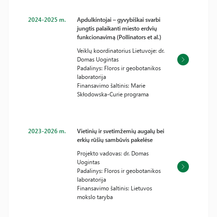
2024-2025 m.
Apdulkintojai – gyvybiškai svarbi
jungtis palaikanti miesto erdvių
funkcionavimą (Pollinators et al.)
Veiklų koordinatorius Lietuvoje: dr.
Domas Uogintas
Padalinys: Floros ir geobotanikos
laboratorija
Finansavimo šaltinis: Marie
Skłodowska-Curie programa
2023-2026 m.
Vietinių ir svetimžemių augalų bei
erkių rūšių sambūvis pakelėse
Projekto vadovas: dr. Domas
Uogintas
Padalinys: Floros ir geobotanikos
laboratorija
Finansavimo šaltinis: Lietuvos
mokslo taryba