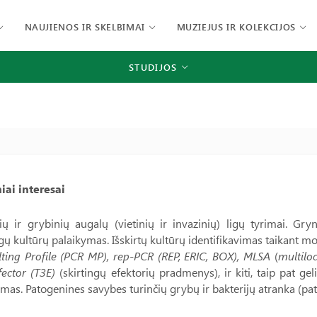
NAUJIENOS IR SKELBIMAI
MUZIEJUS IR KOLEKCIJOS
STUDIJOS
iai interesai
ių ir grybinių augalų (vietinių ir invazinių) ligų tyrimai. Gr
ų kultūrų palaikymas. Išskirtų kultūrų identifikavimas taikant m
ting Profile (PCR MP), rep-PCR (REP, ERIC, BOX), MLSA
(
multilo
fector (T3E)
(skirtingų efektorių pradmenys), ir kiti, taip pat ge
mas. Patogenines savybes turinčių grybų ir bakterijų atranka (pa