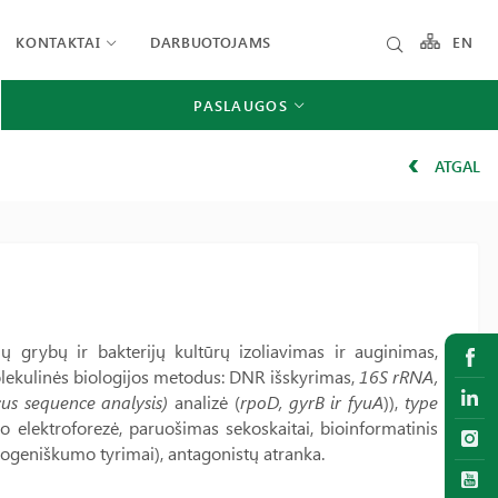
KONTAKTAI
DARBUOTOJAMS
EN
PASLAUGOS
ATGAL
ynų grybų ir bakterijų kultūrų izoliavimas ir auginimas,
olekulinės biologijos metodus: DNR išskyrimas,
16S rRNA,
cus sequence analysis)
analizė (
rpoD, gyrB ir fyuA
)),
type
lio elektroforezė, paruošimas sekoskaitai, bioinformatinis
togeniškumo tyrimai), antagonistų atranka.