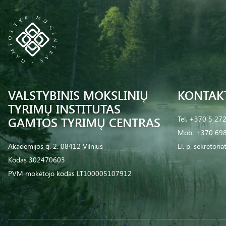
VALSTYBINIS MOKSLINIŲ
KONTAK
TYRIMŲ INSTITUTAS
GAMTOS TYRIMŲ CENTRAS
Tel.
+370 5 27
Mob.
+370 698
Akademijos g. 2, 08412 Vilnius
El. p.
sekretoria
Kodas 302470603
PVM mokėtojo kodas LT100005107912