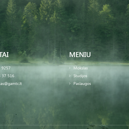
TAI
MENIU
2 9257
Mokslas
 37 516
Studijos
tas@gamtc.lt
Paslaugos