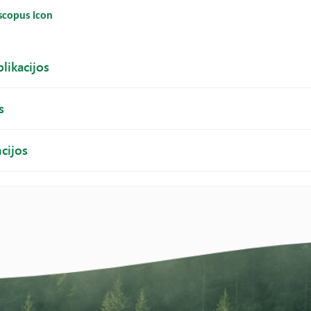
likacijos
s
cijos