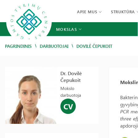
APIE MUS
STRUKTŪRA
MOKSLAS
/
/
PAGRINDINIS
DARBUOTOJAI
DOVILĖ ČEPUKOIT
Dr. Dovilė
Čepukoit
Mokslin
Mokslo
darbuotoja
Bakterin
gyvybing
CV
PCR mel
three ef
apdoroji