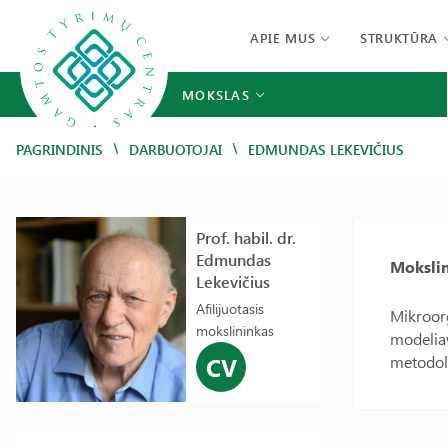
APIE MUS
STRUKTŪRA
MOKSLAS
/
/
PAGRINDINIS
DARBUOTOJAI
EDMUNDAS LEKEVIČIUS
Prof. habil. dr.
Edmundas
Mokslin
Lekevičius
Afilijuotasis
Mikroorg
mokslininkas
modeliav
CV
metodol