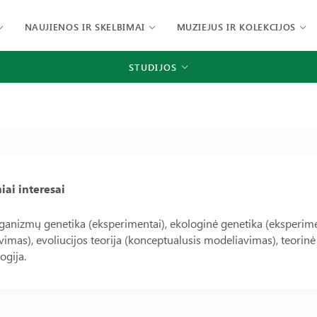
NAUJIENOS IR SKELBIMAI
MUZIEJUS IR KOLEKCIJOS
STUDIJOS
iai interesai
anizmų genetika (eksperimentai), ekologinė genetika (eksperimen
imas), evoliucijos teorija (konceptualusis modeliavimas), teorin
ogija.