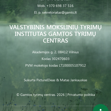
Mob.
+370 698 37 516
El. p.
sekretoriatas@gamtc.lt
VALSTYBINIS MOKSLINIŲ TYRIMŲ
INSTITUTAS GAMTOS TYRIMŲ
CENTRAS
Akademijos g. 2, 08412 Vilnius
Kodas 302470603
PVM mokėtojo kodas LT100005107912
Sukurta
PictureIDeas
& Matas Jankauskas
© Gamtos tyrimų centras. 2026 |
Privatumo politika