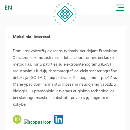
EN
Moksliniai interesai
Domiuosi vabzdžių elgsenos tyrimais, naudojant Ethovision
XT vaizdo sekimo sistemas ir kitas laboratorines bei lauko
metodikas. Turiu patirties su elektroantenogramų (EAG)
registravimu ir dujų chromatografijos-elektroantenografine
detekcija (GC-EAD), taip pat vabzdžių auginimu ir priežiūra.
Mane ypač domina maistui ir pašarui naudojamų vabzdžių
biologija, jų pramoninio ir tvaraus auginimo technologijos
bei skirtingų maistinių substratų poveikis jų augimui ir
kokybei.