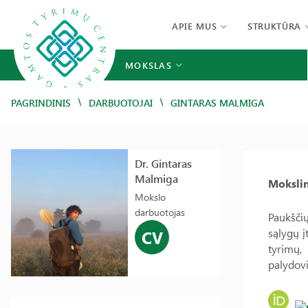
APIE MUS
STRUKTŪRA
MOKSLAS
/
/
PAGRINDINIS
DARBUOTOJAI
GINTARAS MALMIGA
Dr. Gintaras
Malmiga
Mokslin
Mokslo
darbuotojas
Paukščių
sąlygų į
CV
tyrimų,
palydov