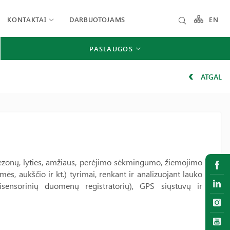
KONTAKTAI
DARBUOTOJAMS
EN
PASLAUGOS
ATGAL
, sezonų, lyties, amžiaus, perėjimo sėkmingumo, žiemojimo
mės, aukščio ir kt.) tyrimai, renkant ir analizuojant lauko
tisensorinių duomenų registratorių), GPS siųstuvų ir