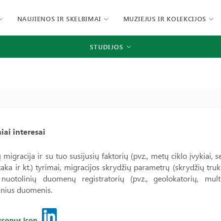
NAUJIENOS IR SKELBIMAI
MUZIEJUS IR KOLEKCIJOS
STUDIJOS
iai interesai
 migracija ir su tuo susijusių faktorių (pvz., metų ciklo įvykiai
taka ir kt.) tyrimai, migracijos skrydžių parametrų (skrydžių truk
 nuotolinių duomenų registratorių (pvz., geolokatorių, mul
inius duomenis.