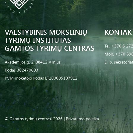
VALSTYBINIS MOKSLINIŲ
KONTAK
TYRIMŲ INSTITUTAS
GAMTOS TYRIMŲ CENTRAS
Tel.
+370 5 27
Mob.
+370 698
Akademijos g. 2, 08412 Vilnius
El. p.
sekretoria
Kodas 302470603
PVM mokėtojo kodas LT100005107912
© Gamtos tyrimų centras. 2026 |
Privatumo politika