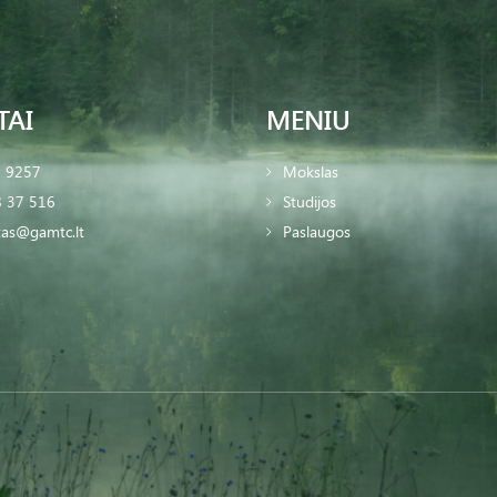
TAI
MENIU
2 9257
Mokslas
 37 516
Studijos
tas@gamtc.lt
Paslaugos