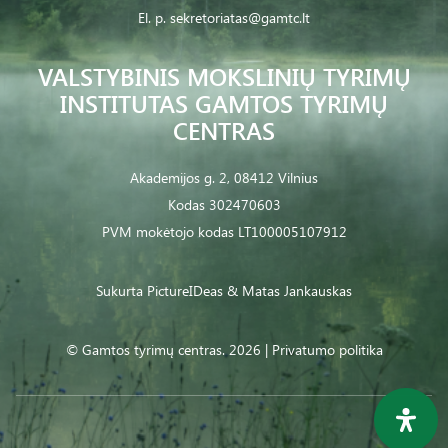
El. p.
sekretoriatas@gamtc.lt
VALSTYBINIS MOKSLINIŲ TYRIMŲ
INSTITUTAS GAMTOS TYRIMŲ
CENTRAS
Akademijos g. 2, 08412 Vilnius
Kodas 302470603
PVM mokėtojo kodas LT100005107912
Sukurta
PictureIDeas
& Matas Jankauskas
© Gamtos tyrimų centras. 2026 |
Privatumo politika