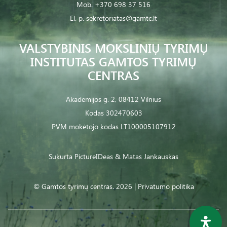
Mob.
+370 698 37 516
El. p.
sekretoriatas@gamtc.lt
VALSTYBINIS MOKSLINIŲ TYRIMŲ
INSTITUTAS GAMTOS TYRIMŲ
CENTRAS
Akademijos g. 2, 08412 Vilnius
Kodas 302470603
PVM mokėtojo kodas LT100005107912
Sukurta
PictureIDeas
& Matas Jankauskas
© Gamtos tyrimų centras. 2026 |
Privatumo politika