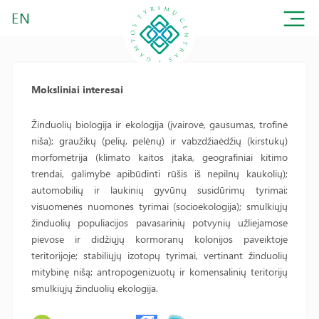
EN
Moksliniai interesai
Žinduolių biologija ir ekologija (įvairovė, gausumas, trofinė
niša); graužikų (pelių, pelėnų) ir vabzdžiaėdžių (kirstukų)
morfometrija (klimato kaitos įtaka, geografiniai kitimo
trendai, galimybė apibūdinti rūšis iš nepilnų kaukolių);
automobilių ir laukinių gyvūnų susidūrimų tyrimai;
visuomenės nuomonės tyrimai (socioekologija); smulkiųjų
žinduolių populiacijos pavasarinių potvynių užliejamose
pievose ir didžiųjų kormoranų kolonijos paveiktoje
teritorijoje; stabiliųjų izotopų tyrimai, vertinant žinduolių
mitybinę nišą; antropogenizuotų ir komensalinių teritorijų
smulkiųjų žinduolių ekologija.