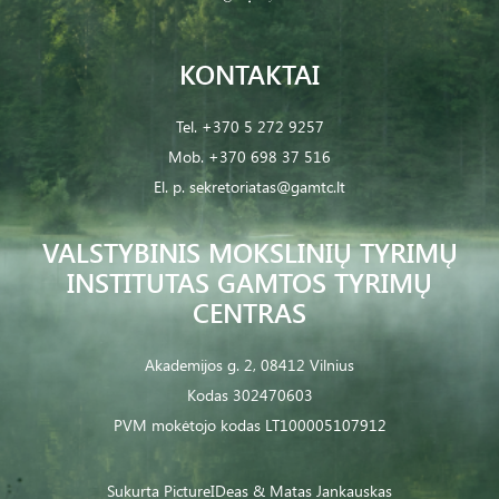
KONTAKTAI
Tel.
+370 5 272 9257
Mob.
+370 698 37 516
El. p.
sekretoriatas@gamtc.lt
VALSTYBINIS MOKSLINIŲ TYRIMŲ
INSTITUTAS GAMTOS TYRIMŲ
CENTRAS
Akademijos g. 2, 08412 Vilnius
Kodas 302470603
PVM mokėtojo kodas LT100005107912
Sukurta
PictureIDeas
& Matas Jankauskas