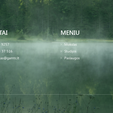
TAI
MENIU
2 9257
Mokslas
 37 516
Studijos
tas@gamtc.lt
Paslaugos