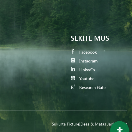
SEKITE MUS
Facebook
Instagram
LinkedIn
Youtube
Research Gate
Sukurta
PictureIDeas
& Matas Jankauskas