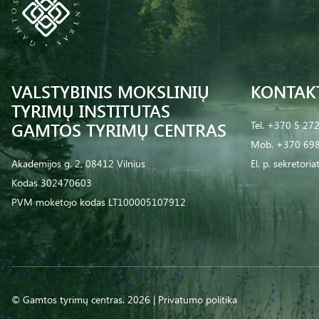
VALSTYBINIS MOKSLINIŲ
KONTAK
TYRIMŲ INSTITUTAS
GAMTOS TYRIMŲ CENTRAS
Tel.
+370 5 27
Mob.
+370 698
Akademijos g. 2, 08412 Vilnius
El. p.
sekretoria
Kodas 302470603
PVM mokėtojo kodas LT100005107912
© Gamtos tyrimų centras. 2026 |
Privatumo politika