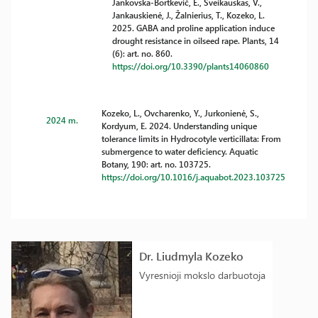
Jankovska-Bortkevič, E., Šveikauskas, V.,
Jankauskienė, J., Žalnierius, T., Kozeko, L.
2025. GABA and proline application induce
drought resistance in oilseed rape. Plants, 14
(6): art. no. 860.
https://doi.org/10.3390/plants14060860
Kozeko, L., Ovcharenko, Y., Jurkonienė, S.,
2024 m.
Kordyum, E. 2024. Understanding unique
tolerance limits in Hydrocotyle verticillata: From
submergence to water deficiency. Aquatic
Botany, 190: art. no. 103725.
https://doi.org/10.1016/j.aquabot.2023.103725
Dr. Liudmyla Kozeko
Vyresnioji mokslo darbuotoja