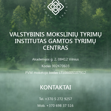
VALSTYBINIS MOKSLINIŲ TYRIMŲ
INSTITUTAS GAMTOS TYRIMŲ
CENTRAS
Akademijos g. 2, 08412 Vilnius
Kodas 302470603
PVM mokėtojo kodas LT100005107912
KONTAKTAI
Tel.
+370 5 272 9257
Mob.
+370 698 37 516