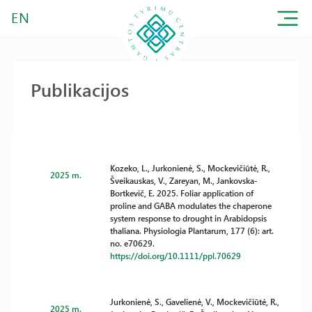
EN
Publikacijos
Kozeko, L., Jurkonienė, S., Mockevičiūtė, R.,
2025 m.
Šveikauskas, V., Zareyan, M., Jankovska-
Bortkevič, E. 2025. Foliar application of
proline and GABA modulates the chaperone
system response to drought in Arabidopsis
thaliana. Physiologia Plantarum, 177 (6): art.
no. e70629.
https://doi.org/10.1111/ppl.70629
Jurkonienė, S., Gavelienė, V., Mockevičiūtė, R.,
2025 m.