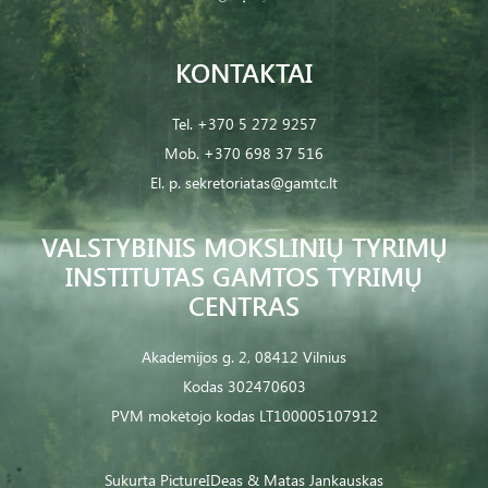
KONTAKTAI
Tel.
+370 5 272 9257
Mob.
+370 698 37 516
El. p.
sekretoriatas@gamtc.lt
VALSTYBINIS MOKSLINIŲ TYRIMŲ
INSTITUTAS GAMTOS TYRIMŲ
CENTRAS
Akademijos g. 2, 08412 Vilnius
Kodas 302470603
PVM mokėtojo kodas LT100005107912
Sukurta
PictureIDeas
& Matas Jankauskas