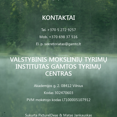
KONTAKTAI
Tel.
+370 5 272 9257
Mob.
+370 698 37 516
El. p.
sekretoriatas@gamtc.lt
VALSTYBINIS MOKSLINIŲ TYRIMŲ
INSTITUTAS GAMTOS TYRIMŲ
CENTRAS
Akademijos g. 2, 08412 Vilnius
Kodas 302470603
PVM mokėtojo kodas LT100005107912
Sukurta
PictureIDeas
& Matas Jankauskas