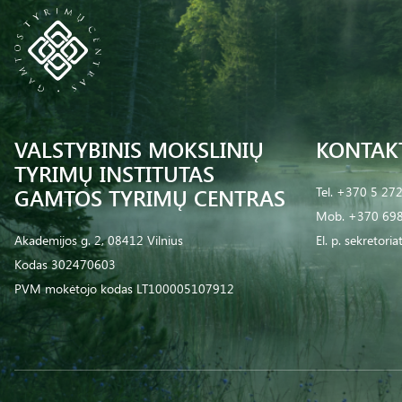
VALSTYBINIS MOKSLINIŲ
KONTAK
TYRIMŲ INSTITUTAS
GAMTOS TYRIMŲ CENTRAS
Tel.
+370 5 27
Mob.
+370 698
Akademijos g. 2, 08412 Vilnius
El. p.
sekretoria
Kodas 302470603
PVM mokėtojo kodas LT100005107912