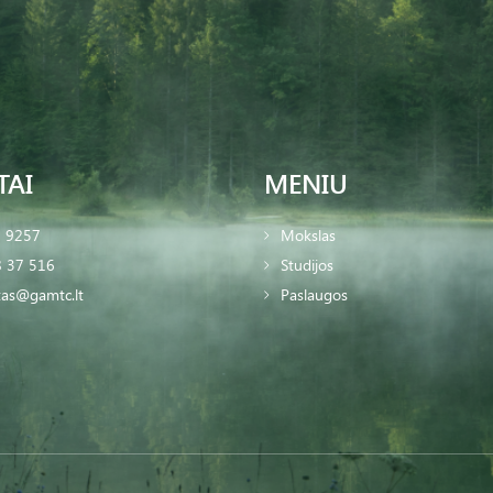
TAI
MENIU
2 9257
Mokslas
 37 516
Studijos
tas@gamtc.lt
Paslaugos