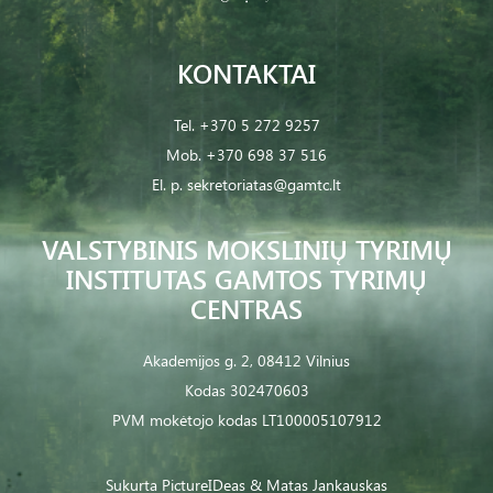
KONTAKTAI
Tel.
+370 5 272 9257
Mob.
+370 698 37 516
El. p.
sekretoriatas@gamtc.lt
VALSTYBINIS MOKSLINIŲ TYRIMŲ
INSTITUTAS GAMTOS TYRIMŲ
CENTRAS
Akademijos g. 2, 08412 Vilnius
Kodas 302470603
PVM mokėtojo kodas LT100005107912
Sukurta
PictureIDeas
& Matas Jankauskas