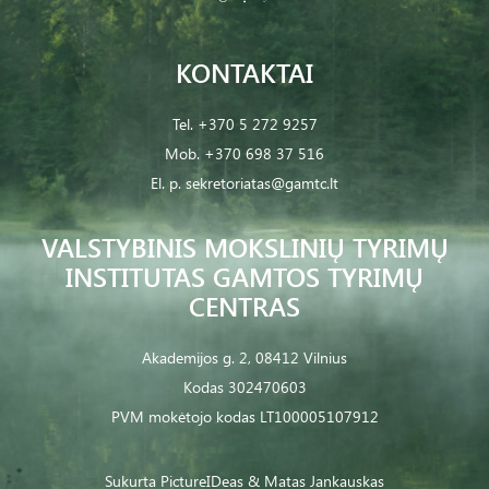
KONTAKTAI
Tel.
+370 5 272 9257
Mob.
+370 698 37 516
El. p.
sekretoriatas@gamtc.lt
VALSTYBINIS MOKSLINIŲ TYRIMŲ
INSTITUTAS GAMTOS TYRIMŲ
CENTRAS
Akademijos g. 2, 08412 Vilnius
Kodas 302470603
PVM mokėtojo kodas LT100005107912
Sukurta
PictureIDeas
& Matas Jankauskas