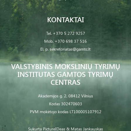
KONTAKTAI
Tel.
+370 5 272 9257
Mob.
+370 698 37 516
El. p.
sekretoriatas@gamtc.lt
VALSTYBINIS MOKSLINIŲ TYRIMŲ
INSTITUTAS GAMTOS TYRIMŲ
CENTRAS
Akademijos g. 2, 08412 Vilnius
Kodas 302470603
PVM mokėtojo kodas LT100005107912
Sukurta
PictureIDeas
& Matas Jankauskas