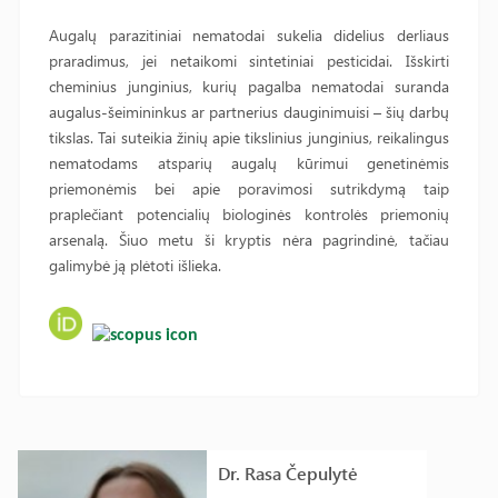
Augalų parazitiniai nematodai sukelia didelius derliaus
praradimus, jei netaikomi sintetiniai pesticidai. Išskirti
cheminius junginius, kurių pagalba nematodai suranda
augalus-šeimininkus ar partnerius dauginimuisi – šių darbų
tikslas. Tai suteikia žinių apie tikslinius junginius, reikalingus
nematodams atsparių augalų kūrimui genetinėmis
priemonėmis bei apie poravimosi sutrikdymą taip
praplečiant potencialių biologinės kontrolės priemonių
arsenalą. Šiuo metu ši kryptis nėra pagrindinė, tačiau
galimybė ją plėtoti išlieka.
Dr. Rasa Čepulytė