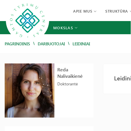
APIE MUS
STRUKTŪRA
MOKSLAS
/
/
PAGRINDINIS
DARBUOTOJAI
LEIDINIAI
Reda
Nalivaikienė
Leidin
Doktorantė