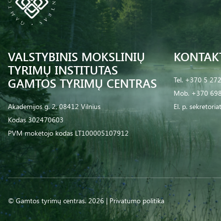
VALSTYBINIS MOKSLINIŲ
KONTAK
TYRIMŲ INSTITUTAS
GAMTOS TYRIMŲ CENTRAS
Tel.
+370 5 27
Mob.
+370 698
Akademijos g. 2, 08412 Vilnius
El. p.
sekretoria
Kodas 302470603
PVM mokėtojo kodas LT100005107912
© Gamtos tyrimų centras. 2026 |
Privatumo politika