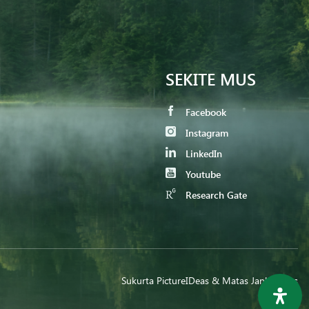
SEKITE MUS
Facebook
Instagram
LinkedIn
Youtube
Research Gate
Sukurta
PictureIDeas
& Matas Jankauskas