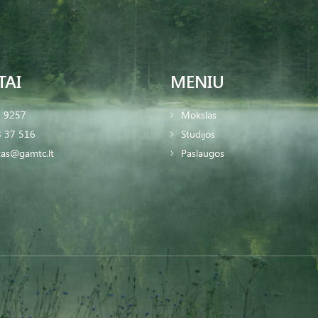
TAI
MENIU
2 9257
Mokslas
 37 516
Studijos
tas@gamtc.lt
Paslaugos