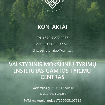
KONTAKTAI
Tel.
+370 5 272 9257
Mob.
+370 698 37 516
El. p.
sekretoriatas@gamtc.lt
VALSTYBINIS MOKSLINIŲ TYRIMŲ
INSTITUTAS GAMTOS TYRIMŲ
CENTRAS
Akademijos g. 2, 08412 Vilnius
Kodas 302470603
PVM mokėtojo kodas LT100005107912