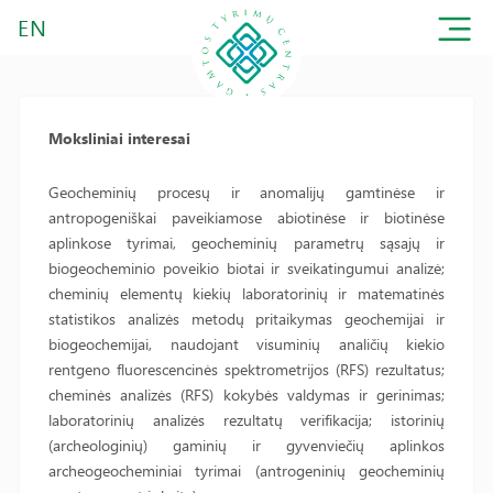
EN
Moksliniai interesai
Geocheminių procesų ir anomalijų gamtinėse ir
antropogeniškai paveikiamose abiotinėse ir biotinėse
aplinkose tyrimai, geocheminių parametrų sąsajų ir
biogeocheminio poveikio biotai ir sveikatingumui analizė;
cheminių elementų kiekių laboratorinių ir matematinės
statistikos analizės metodų pritaikymas geochemijai ir
biogeochemijai, naudojant visuminių analičių kiekio
rentgeno fluorescencinės spektrometrijos (RFS) rezultatus;
cheminės analizės (RFS) kokybės valdymas ir gerinimas;
laboratorinių analizės rezultatų verifikacija; istorinių
(archeologinių) gaminių ir gyvenviečių aplinkos
archeogeocheminiai tyrimai (antrogeninių geocheminių