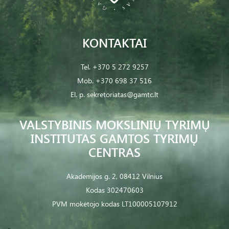
KONTAKTAI
Tel.
+370 5 272 9257
Mob.
+370 698 37 516
El. p.
sekretoriatas@gamtc.lt
VALSTYBINIS MOKSLINIŲ TYRIMŲ
INSTITUTAS GAMTOS TYRIMŲ
CENTRAS
Akademijos g. 2, 08412 Vilnius
Kodas 302470603
PVM mokėtojo kodas LT100005107912