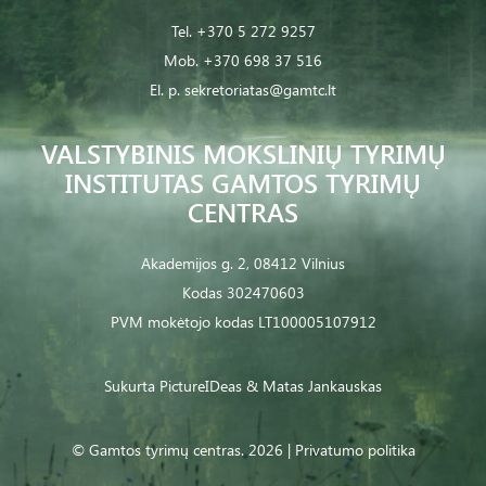
Tel.
+370 5 272 9257
Mob.
+370 698 37 516
El. p.
sekretoriatas@gamtc.lt
VALSTYBINIS MOKSLINIŲ TYRIMŲ
INSTITUTAS GAMTOS TYRIMŲ
CENTRAS
Akademijos g. 2, 08412 Vilnius
Kodas 302470603
PVM mokėtojo kodas LT100005107912
Sukurta
PictureIDeas
& Matas Jankauskas
© Gamtos tyrimų centras. 2026 |
Privatumo politika