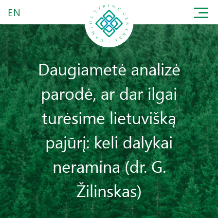
EN
Daugiametė analizė
parodė, ar dar ilgai
turėsime lietuvišką
pajūrį: keli dalykai
neramina (dr. G.
Žilinskas)