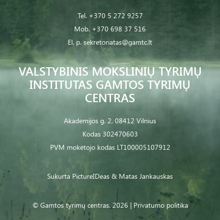
Tel.
+370 5 272 9257
Mob.
+370 698 37 516
El. p.
sekretoriatas@gamtc.lt
VALSTYBINIS MOKSLINIŲ TYRIMŲ
INSTITUTAS GAMTOS TYRIMŲ
CENTRAS
Akademijos g. 2, 08412 Vilnius
Kodas 302470603
PVM mokėtojo kodas LT100005107912
Sukurta
PictureIDeas
& Matas Jankauskas
© Gamtos tyrimų centras. 2026 |
Privatumo politika