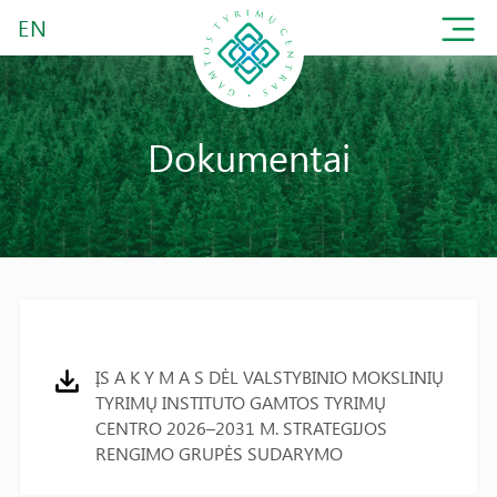
EN
Dokumentai
ĮS A K Y M A S DĖL VALSTYBINIO MOKSLINIŲ
TYRIMŲ INSTITUTO GAMTOS TYRIMŲ
CENTRO 2026–2031 M. STRATEGIJOS
RENGIMO GRUPĖS SUDARYMO