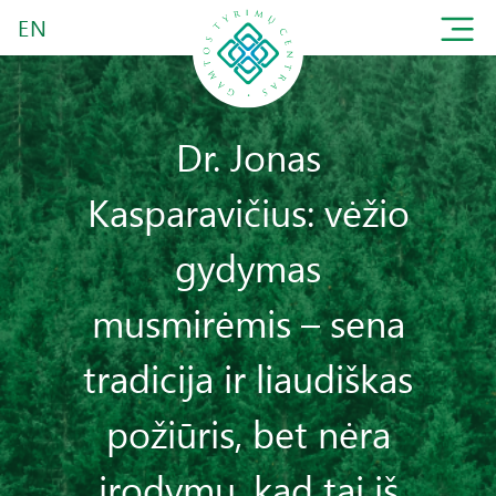
EN
Dr. Jonas
Kasparavičius: vėžio
gydymas
musmirėmis – sena
tradicija ir liaudiškas
požiūris, bet nėra
įrodymų, kad tai iš