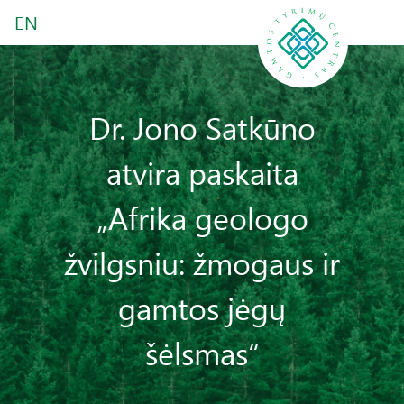
EN
Dr. Jono Satkūno
atvira paskaita
„Afrika geologo
žvilgsniu: žmogaus ir
gamtos jėgų
šėlsmas“