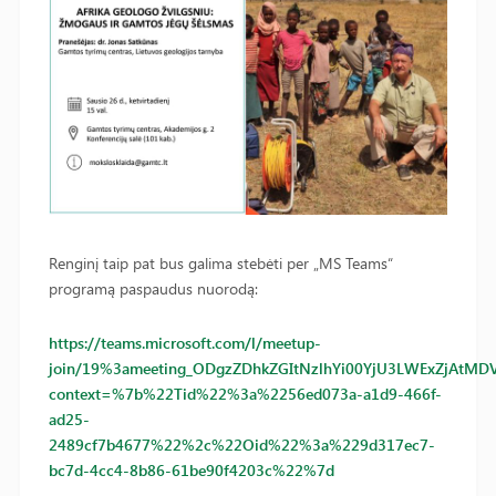
Renginį taip pat bus galima stebėti per „MS Teams“
programą paspaudus nuorodą:
https://teams.microsoft.com/l/meetup-
join/19%3ameeting_ODgzZDhkZGItNzlhYi00YjU3LWExZjAtMD
context=%7b%22Tid%22%3a%2256ed073a-a1d9-466f-
ad25-
2489cf7b4677%22%2c%22Oid%22%3a%229d317ec7-
bc7d-4cc4-8b86-61be90f4203c%22%7d