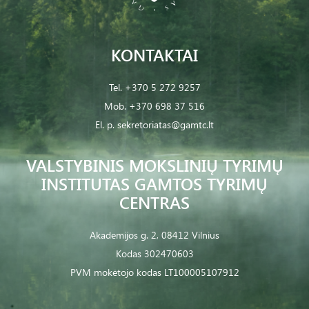
KONTAKTAI
Tel.
+370 5 272 9257
Mob.
+370 698 37 516
El. p.
sekretoriatas@gamtc.lt
VALSTYBINIS MOKSLINIŲ TYRIMŲ
INSTITUTAS GAMTOS TYRIMŲ
CENTRAS
Akademijos g. 2, 08412 Vilnius
Kodas 302470603
PVM mokėtojo kodas LT100005107912