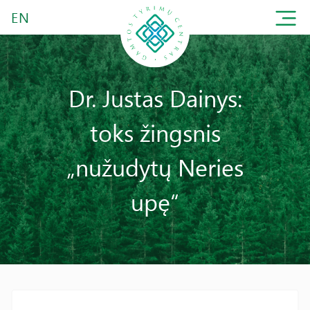
EN
Dr. Justas Dainys:
toks žingsnis
„nužudytų Neries
upę“