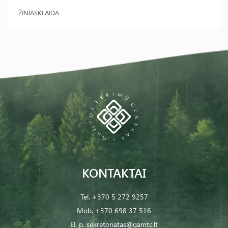
ŽINIASKLAIDA
KONTAKTAI
Tel.
+370 5 272 9257
Mob.
+370 698 37 516
El. p.
sekretoriatas@gamtc.lt