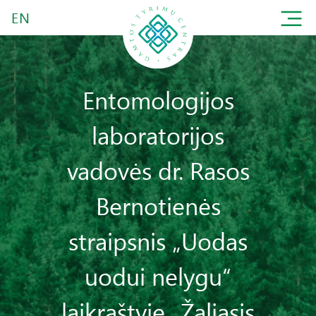
EN
Entomologijos
laboratorijos
vadovės dr. Rasos
Bernotienės
straipsnis „Uodas
uodui nelygu“
laikraštyje „Žaliasis