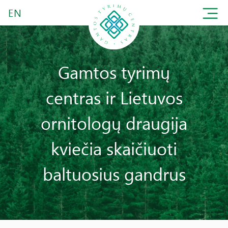
EN
Gamtos tyrimų
centras ir Lietuvos
ornitologų draugija
kviečia skaičiuoti
baltuosius gandrus