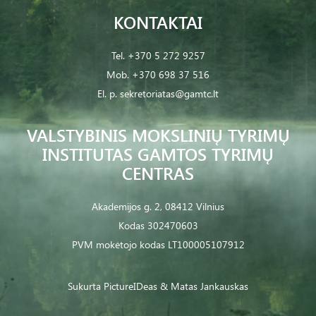
KONTAKTAI
Tel.
+370 5 272 9257
Mob.
+370 698 37 516
El. p.
sekretoriatas@gamtc.lt
VALSTYBINIS MOKSLINIŲ TYRIMŲ
INSTITUTAS GAMTOS TYRIMŲ
CENTRAS
Akademijos g. 2, 08412 Vilnius
Kodas 302470603
PVM mokėtojo kodas LT100005107912
Sukurta
PictureIDeas
& Matas Jankauskas