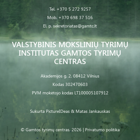
Tel.
+370 5 272 9257
Mob.
+370 698 37 516
El. p.
sekretoriatas@gamtc.lt
VALSTYBINIS MOKSLINIŲ TYRIMŲ
INSTITUTAS GAMTOS TYRIMŲ
CENTRAS
Akademijos g. 2, 08412 Vilnius
Kodas 302470603
PVM mokėtojo kodas LT100005107912
Sukurta
PictureIDeas
& Matas Jankauskas
© Gamtos tyrimų centras. 2026 |
Privatumo politika