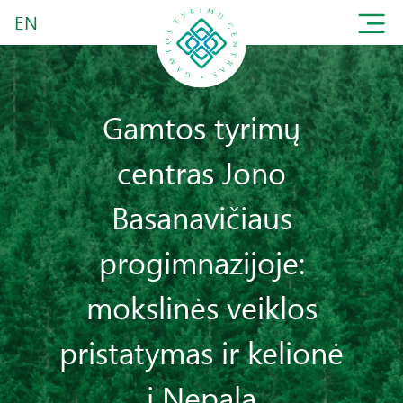
EN
Gamtos tyrimų
centras Jono
Basanavičiaus
progimnazijoje:
mokslinės veiklos
pristatymas ir kelionė
į Nepalą