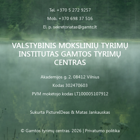
Tel.
+370 5 272 9257
Mob.
+370 698 37 516
El. p.
sekretoriatas@gamtc.lt
VALSTYBINIS MOKSLINIŲ TYRIMŲ
INSTITUTAS GAMTOS TYRIMŲ
CENTRAS
Akademijos g. 2, 08412 Vilnius
Kodas 302470603
PVM mokėtojo kodas LT100005107912
Sukurta
PictureIDeas
& Matas Jankauskas
© Gamtos tyrimų centras. 2026 |
Privatumo politika