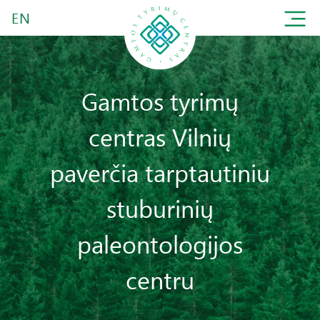
EN
Gamtos tyrimų
centras Vilnių
paverčia tarptautiniu
stuburinių
paleontologijos
centru