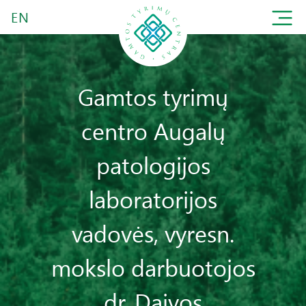
EN
Gamtos tyrimų
centro Augalų
patologijos
laboratorijos
vadovės, vyresn.
mokslo darbuotojos
dr. Daivos