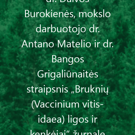
Burokienės, mokslo
darbuotojo dr.
Antano Matelio ir dr.
Bangos
Grigaliūnaitės
straipsnis „Bruknių
(Vaccinium vitis-
idaea) ligos ir
kenkėjai“ žurnale