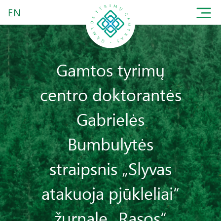
EN
Gamtos tyrimų
centro doktorantės
Gabrielės
Bumbulytės
straipsnis „Slyvas
atakuoja pjūkleliai“
žurnale „Rasos“