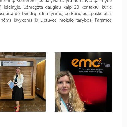
ranešimų. Konferencijos dalyviams yra numatyta galimybė
2) leidinyje. Užmegzta daugiau kaip 20 kontaktų, kurie
sitarta dėl bendrų rutilo tyrimų, po kurių bus paskelbtas
minėms išvykoms iš Lietuvos mokslo tarybos. Paramos