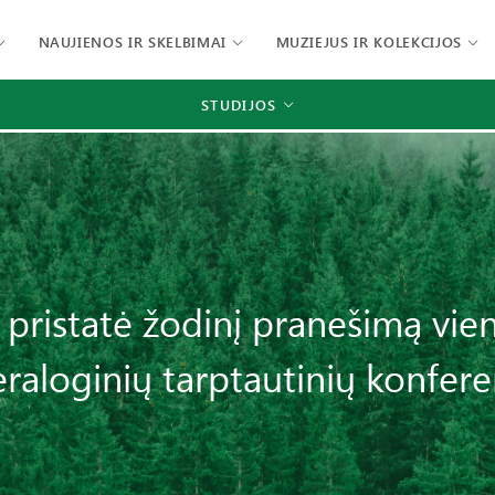
NAUJIENOS IR SKELBIMAI
MUZIEJUS IR KOLEKCIJOS
STUDIJOS
pristatė žodinį pranešimą vieno
raloginių tarptautinių konfere