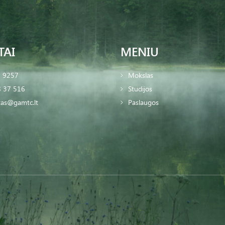
TAI
MENIU
2 9257
Mokslas
 37 516
Studijos
tas@gamtc.lt
Paslaugos