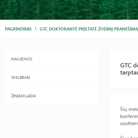
/
PAGRINDINIS
GTC DOKTORANTĖ PRISTATĖ ŽODINĮ PRANEŠIMĄ 
NAUJIENOS
GTC do
tarpta
SKELBIMAI
ŽINIASKLAIDA
Šių met
konferen
southern