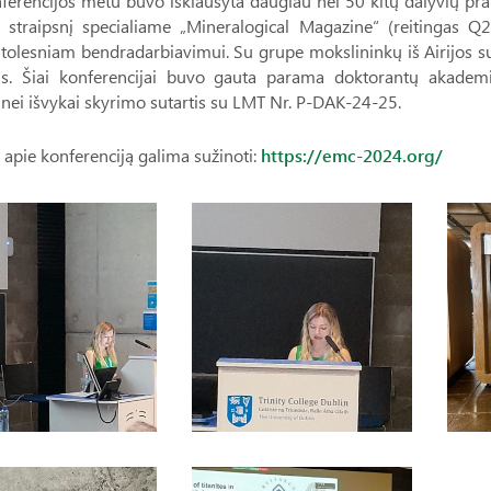
nferencijos metu buvo išklausyta daugiau nei 50 kitų dalyvių p
i straipsnį specialiame „Mineralogical Magazine“ (reitingas Q
tolesniam bendradarbiavimui. Su grupe mokslininkų iš Airijos su
nis. Šiai konferencijai buvo gauta parama doktorantų akade
ei išvykai skyrimo sutartis su LMT Nr. P-DAK-24-25.
apie konferenciją galima sužinoti:
https://emc-2024.org/