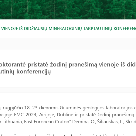
VIENOJE IŠ DIDŽIAUSIŲ MINERALOGINIŲ TARPTAUTINIŲ KONFEREN
ktorantė pristatė žodinį pranešimą vienoje iš did
utinių konferencijų
ų rugpjūčio 18–23 dienomis Giluminės geologijos laboratorijos
cijoje EMC-2024, Airijoje, Dubline ir pristatė žodinį pranešimą
 Lithuania, East European Craton“ Demina, O., Šiliauskas, L., Skridl