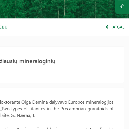
CIJŲ
ATGAL
žiausių mineraloginių
 doktorantė Olga Demina dalyvavo Europos mineralogijos
 „Two types of titanites in the Precambrian granitoids of
aitė, G., Næraa, T.