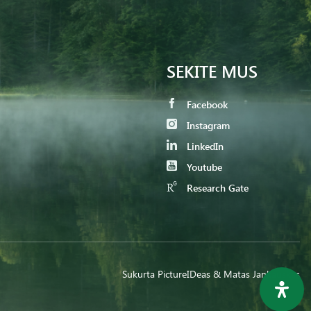
SEKITE MUS
Facebook
Instagram
LinkedIn
Youtube
Research Gate
Sukurta
PictureIDeas
& Matas Jankauskas