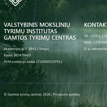
VALSTYBINIS MOKSLINIŲ
KONTAK
TYRIMŲ INSTITUTAS
GAMTOS TYRIMŲ CENTRAS
Tel.
+370 5 27
Mob.
+370 698
Akademijos g. 2, 08412 Vilnius
El. p.
sekretoria
Kodas 302470603
PVM mokėtojo kodas LT100005107912
© Gamtos tyrimų centras. 2026 |
Privatumo politika