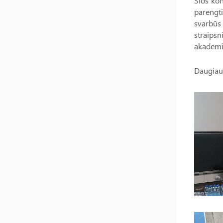
Šios ko
parengt
svarbūs 
straips
akademin
Daugiau 