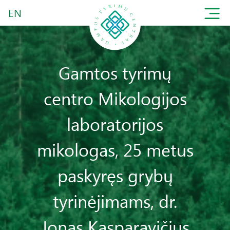
EN
Gamtos tyrimų
centro Mikologijos
laboratorijos
mikologas, 25 metus
paskyręs grybų
tyrinėjimams, dr.
Jonas Kasparavičius