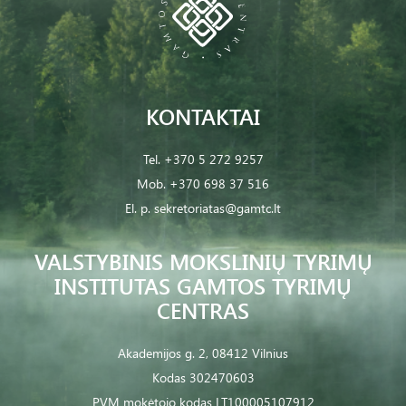
KONTAKTAI
Tel.
+370 5 272 9257
Mob.
+370 698 37 516
El. p.
sekretoriatas@gamtc.lt
VALSTYBINIS MOKSLINIŲ TYRIMŲ
INSTITUTAS GAMTOS TYRIMŲ
CENTRAS
Akademijos g. 2, 08412 Vilnius
Kodas 302470603
PVM mokėtojo kodas LT100005107912