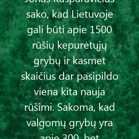
sako, kad Lietuvoje
gali būti apie 1500
rūšių kepurėtųjų
grybų ir kasmet
skaičius dar pasipildo
viena kita nauja
rūšimi. Sakoma, kad
valgomų grybų yra
apie 300, bet