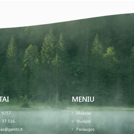
TAI
MENIU
2 9257
Mokslas
 37 516
Studijos
tas@gamtc.lt
Paslaugos