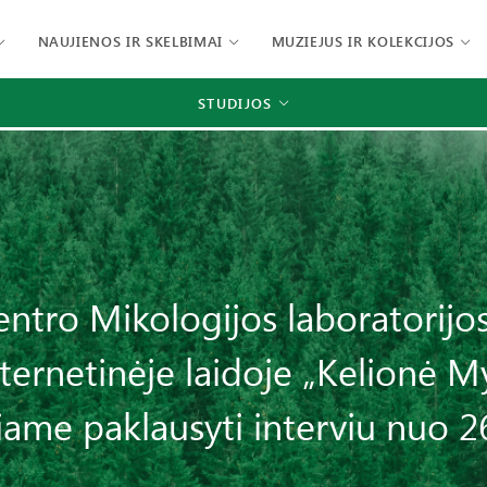
NAUJIENOS IR SKELBIMAI
MUZIEJUS IR KOLEKCIJOS
STUDIJOS
ntro Mikologijos laboratorijos
ternetinėje laidoje „Kelionė My
iame paklausyti interviu nuo 2