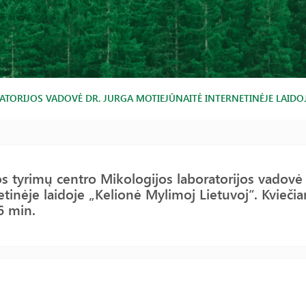
RIJOS VADOVĖ DR. JURGA MOTIEJŪNAITĖ INTERNETINĖJE LAIDOJE 
 tyrimų centro Mikologijos laboratorijos vadovė 
etinėje laidoje „Kelionė Mylimoj Lietuvoj“. Kvieči
6 min.