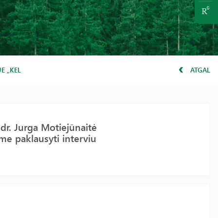
„KELIONĖ MYLIMOJ LIETUVOJ“. KVIEČIAME PAKLAUSYTI INTERVIU 
ATGAL
dr. Jurga Motiejūnaitė
ame paklausyti interviu