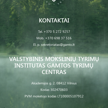
KONTAKTAI
Tel.
+370 5 272 9257
Mob.
+370 698 37 516
El. p.
sekretoriatas@gamtc.lt
VALSTYBINIS MOKSLINIŲ TYRIMŲ
INSTITUTAS GAMTOS TYRIMŲ
CENTRAS
Akademijos g. 2, 08412 Vilnius
Kodas 302470603
PVM mokėtojo kodas LT100005107912