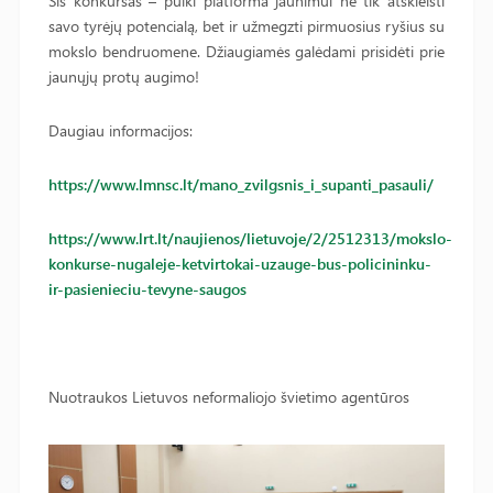
Šis konkursas – puiki platforma jaunimui ne tik atskleisti
savo tyrėjų potencialą, bet ir užmegzti pirmuosius ryšius su
mokslo bendruomene. Džiaugiamės galėdami prisidėti prie
jaunųjų protų augimo!
Daugiau informacijos:
https://www.lmnsc.lt/mano_zvilgsnis_i_supanti_pasauli/
https://www.lrt.lt/naujienos/lietuvoje/2/2512313/mokslo-
konkurse-nugaleje-ketvirtokai-uzauge-bus-policininku-
ir-pasienieciu-tevyne-saugos
Nuotraukos Lietuvos neformaliojo švietimo agentūros