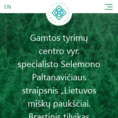
EN
Gamtos tyrimų
centro vyr.
specialisto Selemono
Paltanavičiaus
straipsnis „Lietuvos
miškų paukščiai.
Brastinis tilvikas