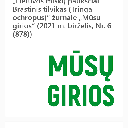
„Lietuvos miškų paukščiai.
Brastinis tilvikas (Tringa
ochropus)“ žurnale „Mūsų
girios“ (2021 m. birželis, Nr. 6
(878))