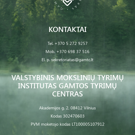
KONTAKTAI
Tel.
+370 5 272 9257
Mob.
+370 698 37 516
El. p.
sekretoriatas@gamtc.lt
VALSTYBINIS MOKSLINIŲ TYRIMŲ
INSTITUTAS GAMTOS TYRIMŲ
CENTRAS
Akademijos g. 2, 08412 Vilnius
Kodas 302470603
PVM mokėtojo kodas LT100005107912