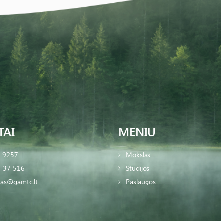
TAI
MENIU
2 9257
Mokslas
 37 516
Studijos
tas@gamtc.lt
Paslaugos