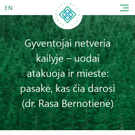
EN
Gyventojai netveria
kailyje – uodai
atakuoja ir mieste:
pasakė, kas čia darosi
(dr. Rasa Bernotienė)