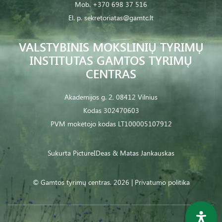
Mob.
+370 698 37 516
El. p.
sekretoriatas@gamtc.lt
VALSTYBINIS MOKSLINIŲ TYRIMŲ
INSTITUTAS GAMTOS TYRIMŲ
CENTRAS
Akademijos g. 2, 08412 Vilnius
Kodas 302470603
PVM mokėtojo kodas LT100005107912
Sukurta
PictureIDeas
& Matas Jankauskas
© Gamtos tyrimų centras. 2026 |
Privatumo politika