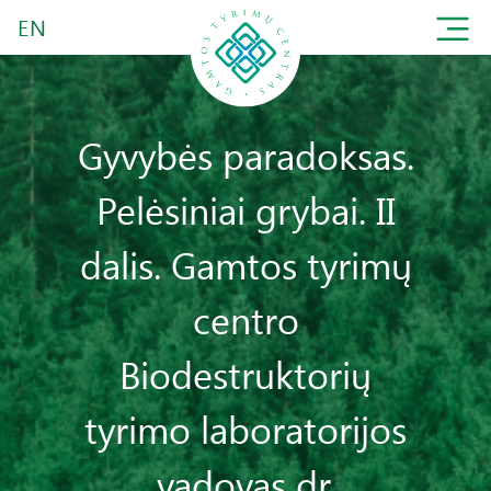
EN
Gyvybės paradoksas.
Pelėsiniai grybai. II
dalis. Gamtos tyrimų
centro
Biodestruktorių
tyrimo laboratorijos
vadovas dr.