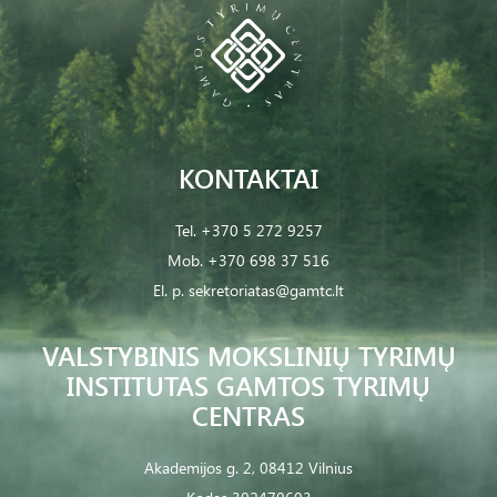
KONTAKTAI
Tel.
+370 5 272 9257
Mob.
+370 698 37 516
El. p.
sekretoriatas@gamtc.lt
VALSTYBINIS MOKSLINIŲ TYRIMŲ
INSTITUTAS GAMTOS TYRIMŲ
CENTRAS
Akademijos g. 2, 08412 Vilnius