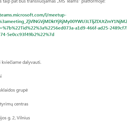
 taip pat bus transliuojamas „MS Teams“ platformoje:
/teams.microsoft.com/l/meetup-
9%3ameeting_ZjVlNGVjMDktYjRjMy00YWU3LTljZDUtZmY1NjM2
t=%7b%22Tid%22%3a%2256ed073a-a1d9-466f-ad25-2489c
074-5e0cc93f49b2%22%7d
 kviečiame dalyvauti.
i
sklaidos grupė
tyrimų centras
os g. 2, Vilnius