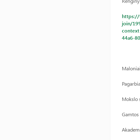
Renginys
https:/
join/1
contex
44a6-8
Maloniai
Pagarbia
Mokslo 
Gamtos 
Akademij