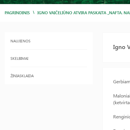
/
PAGRINDINIS
IGNO VAIČELIŪNO ATVIRA PASKAITA „NAFTA. NA
NAUJIENOS
Igno V
SKELBIMAI
ŽINIASKLAIDA
Gerbiam
Maloniai
(ketvirt
Renginio