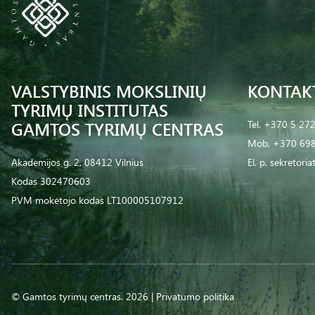
VALSTYBINIS MOKSLINIŲ
KONTAK
TYRIMŲ INSTITUTAS
GAMTOS TYRIMŲ CENTRAS
Tel.
+370 5 27
Mob.
+370 698
Akademijos g. 2, 08412 Vilnius
El. p.
sekretoria
Kodas 302470603
PVM mokėtojo kodas LT100005107912
© Gamtos tyrimų centras. 2026 |
Privatumo politika