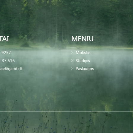
TAI
MENIU
2 9257
Mokslas
 37 516
Studijos
tas@gamtc.lt
Paslaugos