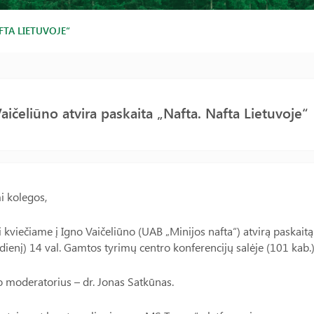
FTA LIETUVOJE“
aičeliūno atvira paskaita „Nafta. Nafta Lietuvoje“
i kolegos,
 kviečiame į Igno Vaičeliūno (UAB „Minijos nafta“) atvirą paskaitą 
adienį) 14 val. Gamtos tyrimų centro konferencijų salėje (101 kab.)
 moderatorius – dr. Jonas Satkūnas.