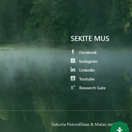
SEKITE MUS
Facebook
Instagram
LinkedIn
Youtube
Research Gate
Sukurta
PictureIDeas
& Matas Jankauskas