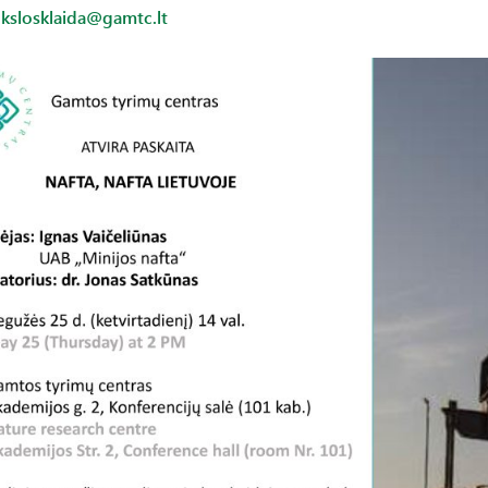
kslosklaida@gamtc.lt