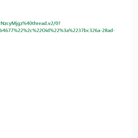
NzcyMjgz%40thread.v2/0?
f7b4677%22%2c%22Oid%22%3a%2237bc326a-28ad-