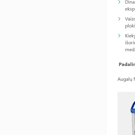
Dina
eksp
Vaiz
plokš
Kiek
išor
medž
Padali
Augalų f