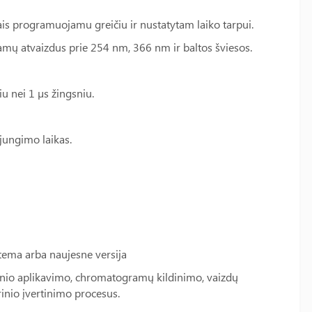
tais programuojamu greičiu ir nustatytam laiko tarpui.
 atvaizdus prie 254 nm, 366 nm ir baltos šviesos.
 nei 1 µs žingsniu.
jungimo laikas.
ma arba naujesne versija
inio aplikavimo, chromatogramų kildinimo, vaizdų
nio įvertinimo procesus.