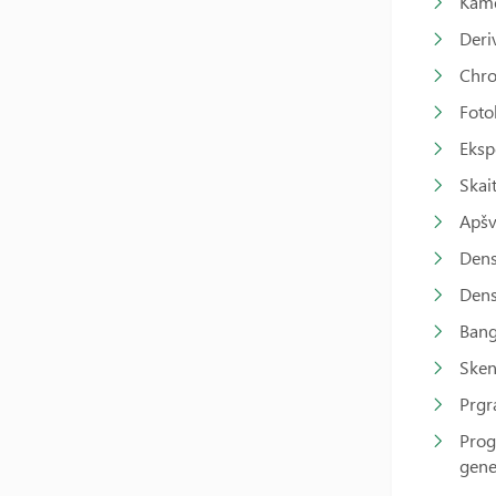
Kame
Deri
Chro
Foto
Eksp
Skai
Apšv
Dens
Den
Ban
Sken
Prgr
Prog
gene