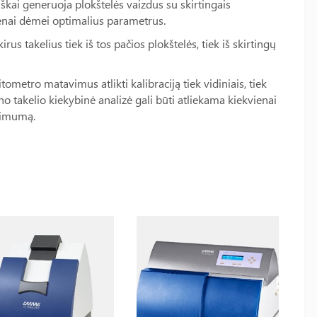
 generuoja plokštelės vaizdus su skirtingais
vienai dėmei optimalius parametrus.
 takelius tiek iš tos pačios plokštelės, tiek iš skirtingų
metro matavimus atlikti kalibraciją tiek vidiniais, tiek
no takelio kiekybinė analizė gali būti atliekama kiekvienai
simumą.