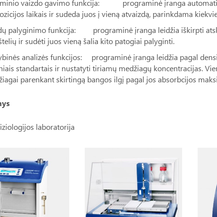
minio vaizdo gavimo funkcija: programinė įranga automatiškai
ozicijos laikais ir sudeda juos į vieną atvaizdą, parinkdama kiek
dų palyginimo funkcija: programinė įranga leidžia iškirpti atskirus
telių ir sudėti juos vieną šalia kito patogiai palyginti.
ybinės analizės funkcijos: programinė įranga leidžia pagal densito
iniais standartais ir nustatyti tiriamų medžiagų koncentracijas. Vie
iagai parenkant skirtingą bangos ilgį pagal jos absorbcijos mak
nys
iziologijos laboratorija