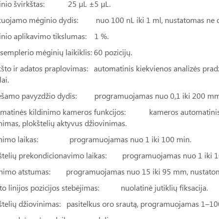
inio švirkštas: 25 µL ±5 µL.
kuojamo mėginio dydis: nuo 100 nL iki 1 ml, nustatomas ne di
nio aplikavimo tikslumas: 1 %.
semplerio mėginių laikiklis: 60 pozicijų.
kšto ir adatos praplovimas: automatinis kiekvienos analizės pradž
lai.
šamo pavyzdžio dydis: programuojamas nuo 0,1 iki 200 mm
matinės kildinimo kameros funkcijos: kameros automatinis įs
inimas, plokštelių aktyvus džiovinimas.
tinimo laikas: programuojamas nuo 1 iki 100 min.
štelių prekondicionavimo laikas: programuojamas nuo 1 iki 1
inimo atstumas: programuojamas nuo 15 iki 95 mm, nustatoma
to linijos pozicijos stebėjimas: nuolatinė jutiklių fiksacija.
štelių džiovinimas: pasitelkus oro srautą, programuojamas 1–10