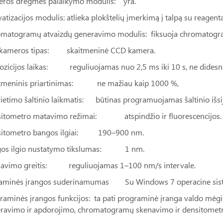
ros drėgmės palaikymo modulis: yra.
vatizacijos modulis: atlieka plokštelių įmerkimą į talpą su reagen
matogramų atvaizdų generavimo modulis: fiksuoja chromatogramų
kameros tipas: skaitmeninė CCD kamera.
ozicijos laikas: reguliuojamas nuo 2,5 ms iki 10 s, ne didesniu
tmeninis priartinimas: ne mažiau kaip 1000 %,
ietimo šaltinio laikmatis: būtinas programuojamas šaltinio išsi
itometro matavimo režimai: atspindžio ir fluorescencijos.
sitometro bangos ilgiai: 190–900 nm.
gos ilgio nustatymo tikslumas: 1 nm.
avimo greitis: reguliuojamas 1–100 nm/s intervale.
aminės įrangos suderinamumas Su Windows 7 operacine siste
raminės įrangos funkcijos: ta pati programinė įranga valdo mėg
ravimo ir apdorojimo, chromatogramų skenavimo ir densitometri