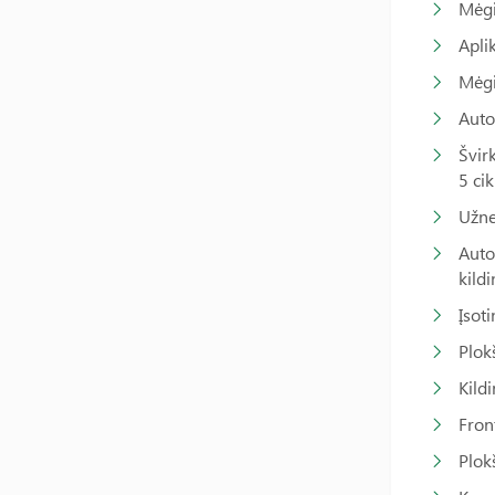
Mėg
Apli
Mėgi
Auto
Švir
5 cik
Užne
Auto
kild
Įso
Plok
Kild
Fron
Plok