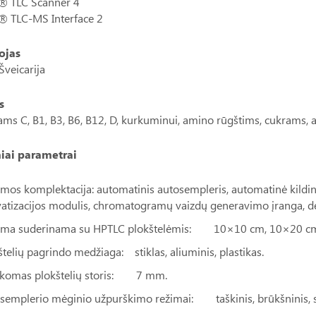
 TLC Scanner 4
TLC-MS Interface 2
ojas
veicarija
s
ms C, B1, B3, B6, B12, D, kurkuminui, amino rūgštims, cukrams, an
iai parametrai
emos komplektacija: automatinis autosempleris, automatinė kild
vatizacijos modulis, chromatogramų vaizdų generavimo įranga, d
ema suderinama su HPTLC plokštelėmis: 10×10 cm, 10×20 c
štelių pagrindo medžiaga: stiklas, aliuminis, plastikas.
ikomas plokštelių storis: 7 mm.
semplerio mėginio užpurškimo režimai: taškinis, brūkšninis, s