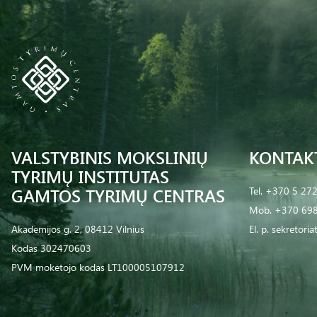
VALSTYBINIS MOKSLINIŲ
KONTAK
TYRIMŲ INSTITUTAS
GAMTOS TYRIMŲ CENTRAS
Tel.
+370 5 27
Mob.
+370 698
Akademijos g. 2, 08412 Vilnius
El. p.
sekretoria
Kodas 302470603
PVM mokėtojo kodas LT100005107912