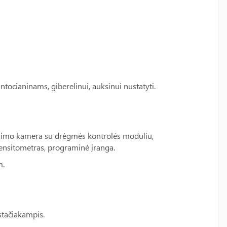
tocianinams, giberelinui, auksinui nustatyti.
inimo kamera su drėgmės kontrolės moduliu,
ensitometras, programinė įranga.
m.
tačiakampis.