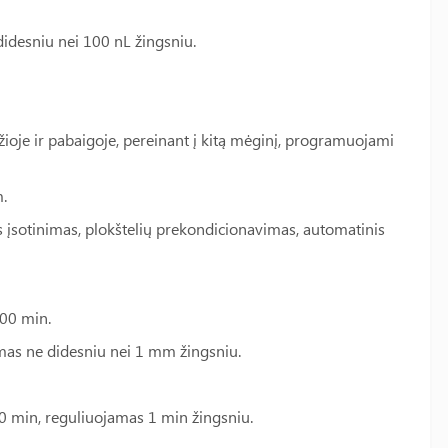
desniu nei 100 nL žingsniu.
ioje ir pabaigoje, pereinant į kitą mėginį, programuojami
.
otinimas, plokštelių prekondicionavimas, automatinis
00 min.
s ne didesniu nei 1 mm žingsniu.
0 min, reguliuojamas 1 min žingsniu.