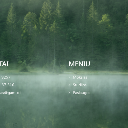
TAI
MENIU
2 9257
Mokslas
 37 516
Studijos
tas@gamtc.lt
Paslaugos