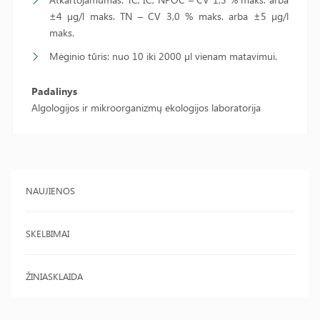
±4 µg/l maks. TN – CV 3,0 % maks. arba ±5 µg/l
maks.
Mėginio tūris: nuo 10 iki 2000 µl vienam matavimui.
Padalinys
Algologijos ir mikroorganizmų ekologijos laboratorija
NAUJIENOS
SKELBIMAI
ŽINIASKLAIDA