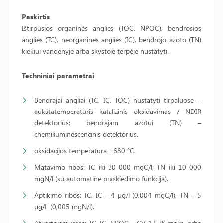
Paskirtis
Ištirpusios organinės anglies (TOC, NPOC), bendrosios
anglies (TC), neorganinės anglies (IC), bendrojo azoto (TN)
kiekiui vandenyje arba skystoje terpėje nustatyti.
Techniniai parametrai
Bendrajai angliai (TC, IC, TOC) nustatyti tirpaluose ‒
aukštatemperatūris katalizinis oksidavimas / NDIR
detektorius; bendrajam azotui (TN) –
chemiliuminescencinis detektorius.
oksidacijos temperatūra +680 °C.
Matavimo ribos: TC iki 30 000 mgC/l; TN iki 10 000
mgN/l (su automatine praskiedimo funkcija).
Aptikimo ribos: TC, IC – 4 µg/l (0,004 mgC/l), TN – 5
µg/L (0,005 mgN/l).
Atkartojamumas: TC, IC, NPOC – CV 1,5 % maks. arba