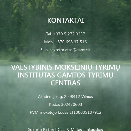
KONTAKTAI
Tel.
+370 5 272 9257
Mob.
+370 698 37 516
El. p.
sekretoriatas@gamtc.lt
VALSTYBINIS MOKSLINIŲ TYRIMŲ
INSTITUTAS GAMTOS TYRIMŲ
CENTRAS
Akademijos g. 2, 08412 Vilnius
Kodas 302470603
PVM mokėtojo kodas LT100005107912
Sukurta
PictureIDeas
& Matas Jankauskas