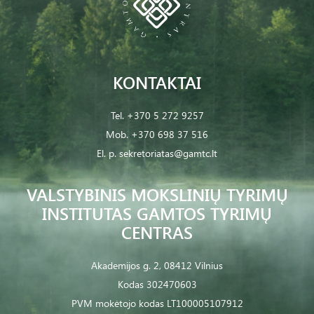
KONTAKTAI
Tel.
+370 5 272 9257
Mob.
+370 698 37 516
El. p.
sekretoriatas@gamtc.lt
VALSTYBINIS MOKSLINIŲ TYRIMŲ
INSTITUTAS GAMTOS TYRIMŲ
CENTRAS
Akademijos g. 2, 08412 Vilnius
Kodas 302470603
PVM mokėtojo kodas LT100005107912