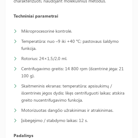
charakterizuoti, naudojant molekulinius metodus.
Techniniai parametrai
Mikroprocesorinė kontrolė.
Temperatūra: nuo –9 iki +40 °C; pastovaus šaldymo
funkcija.
Rotorius: 24×1,5/2,0 ml.
Centrifugavimo greitis: 14 800 rpm (išcentrinė jėga: 21
100 g).
Skaitmeninis ekranas: temperatūra; apsisukimų /
išcentrinės jėgos dydis; likęs centrifuguoti laikas; atskira
greito nucentrifugavimo funkcija.
Motorizuotas dangčio užrakinimas ir atrakinimas.
Įsibėgėjimo / stabdymo laikas: 12 s.
Padalinys