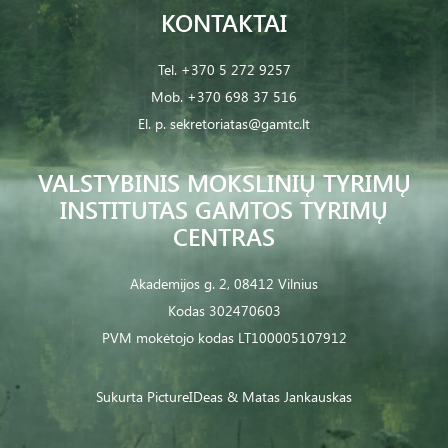
KONTAKTAI
Tel.
+370 5 272 9257
Mob.
+370 698 37 516
El. p.
sekretoriatas@gamtc.lt
VALSTYBINIS MOKSLINIŲ TYRIMŲ
INSTITUTAS GAMTOS TYRIMŲ
CENTRAS
Akademijos g. 2, 08412 Vilnius
Kodas 302470603
PVM mokėtojo kodas LT100005107912
Sukurta
PictureIDeas
& Matas Jankauskas