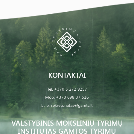
KONTAKTAI
Tel.
+370 5 272 9257
Mob.
+370 698 37 516
El. p.
sekretoriatas@gamtc.lt
VALSTYBINIS MOKSLINIŲ TYRIMŲ
INSTITUTAS GAMTOS TYRIMŲ