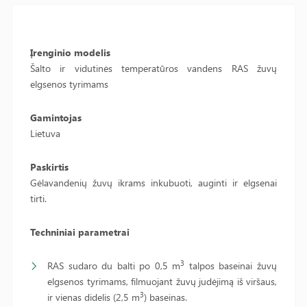
Įrenginio modelis
Šalto ir vidutinės temperatūros vandens RAS žuvų
elgsenos tyrimams
Gamintojas
Lietuva
Paskirtis
Gėlavandenių žuvų ikrams inkubuoti, auginti ir elgsenai
tirti.
Techniniai parametrai
3
RAS sudaro du balti po 0,5 m
talpos baseinai žuvų
elgsenos tyrimams, filmuojant žuvų judėjimą iš viršaus,
3
ir vienas didelis (2,5 m
) baseinas.