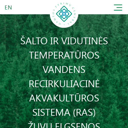
EN
ŠALTO IR VIDUTINĖS
TEMPERATŪROS
VANDENS
RECIRKULIACINĖ
AKVAKULTŪROS
SISTEMA (RAS)
ŽUVŲ ELGSENOS