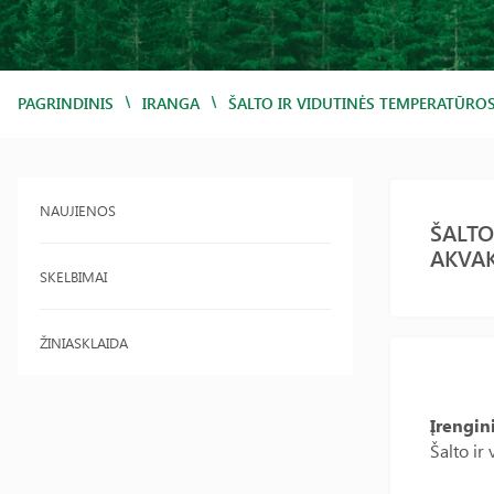
/
/
PAGRINDINIS
IRANGA
ŠALTO IR VIDUTINĖS TEMPERATŪRO
NAUJIENOS
ŠALTO
AKVAK
SKELBIMAI
ŽINIASKLAIDA
Įrengin
Šalto ir