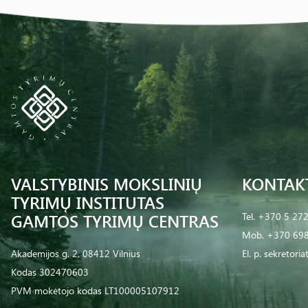
VALSTYBINIS MOKSLINIŲ
KONTAK
TYRIMŲ INSTITUTAS
GAMTOS TYRIMŲ CENTRAS
Tel.
+370 5 27
Mob.
+370 698
Akademijos g. 2, 08412 Vilnius
El. p.
sekretoria
Kodas 302470603
PVM mokėtojo kodas LT100005107912