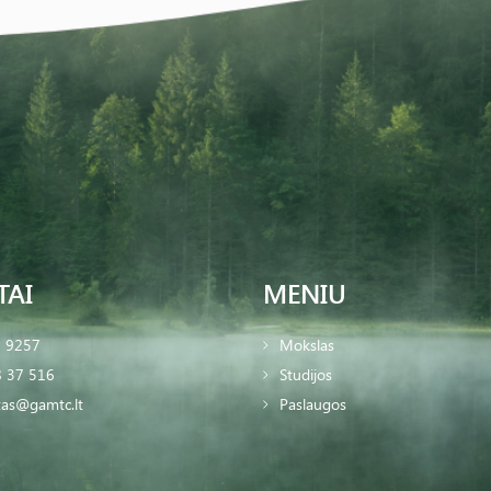
TAI
MENIU
2 9257
Mokslas
 37 516
Studijos
tas@gamtc.lt
Paslaugos