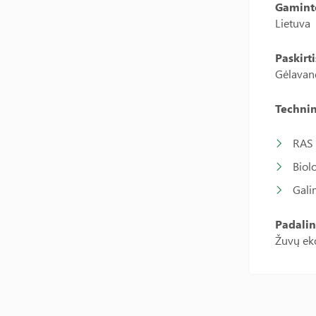
Gamint
Lietuva
Paskirti
Gėlavand
Technin
RAS 
Biolo
Gali
Padalin
Žuvų eko