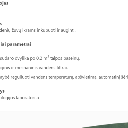
ojas
s
enių žuvų ikrams inkubuoti ir auginti.
iai parametrai
3
sudaro dvylika po 0,2 m
talpos baseinų.
ginis ir mechaninis vandens filtrai.
mybė reguliuoti vandens temperatūrą, apšvietimą, automatinį šėr
ys
logijos laboratorija